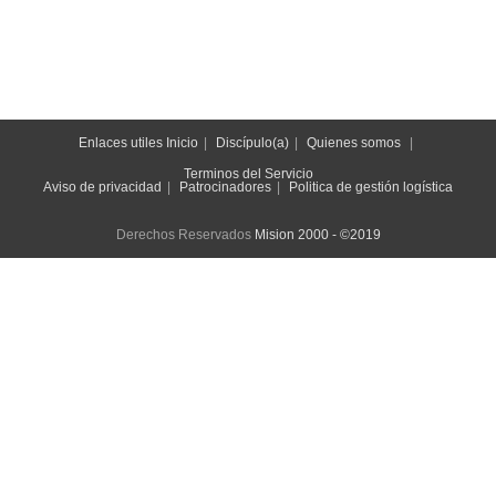
Enlaces utiles
Inicio
Discípulo(a)
Quienes somos
Terminos del Servicio
Aviso de privacidad
Patrocinadores
Politica de gestión logística
Derechos Reservados
Mision 2000 - ©2019