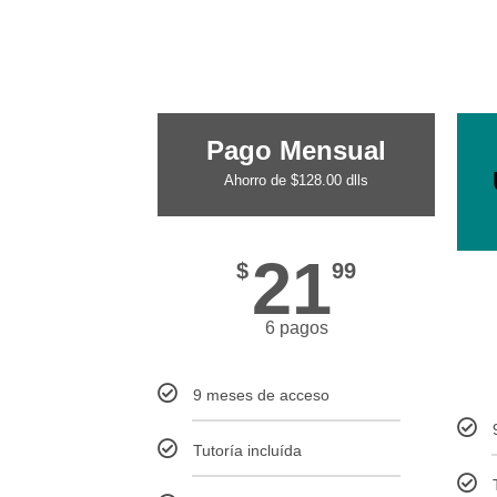
Pago Mensual
Ahorro de $128.00 dlls
21
$
99
6 pagos
9 meses de acceso
Tutoría incluída