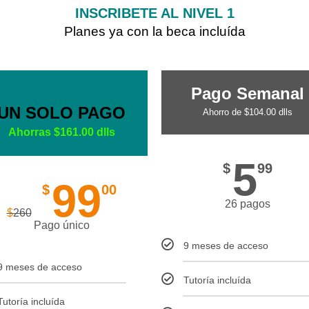
INSCRIBETE AL NIVEL 1
Planes ya con la beca incluída
Pago Semanal
UN SOLO PAGO
Ahorro de $104.00 dlls
Ahorras $161.00 dlls
5
$
99
99
$
00
26 pagos
$
260
Pago único
9 meses de acceso
9 meses de acceso
Tutoría incluída
Tutoría incluída