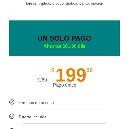
tareas, tríptico, díptico, gráfica, canto, oración
UN SOLO PAGO
Ahorras $61.00 dlls
199
$
00
$
260
Pago único
9 meses de acceso
Tutoría incluída