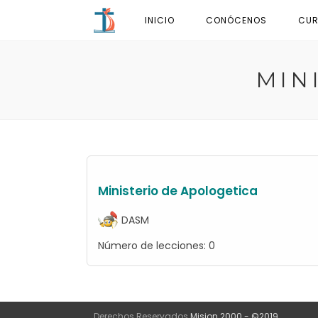
Ir
INICIO
CONÓCENOS
CUR
al
contenido
MIN
Ministerio de Apologetica
DASM
Número de lecciones:
0
Derechos Reservados
Mision 2000 - ©2019