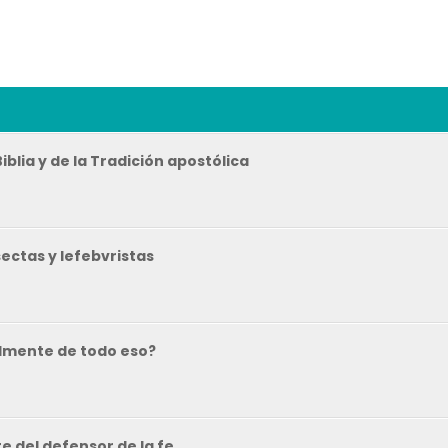
Biblia y de la Tradición apostólica
sectas y lefebvristas
almente de todo eso?
e del defensor de la fe