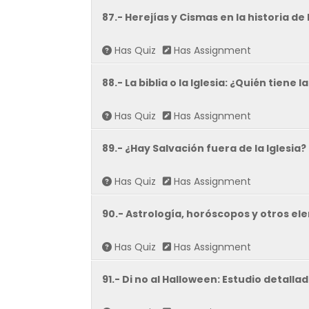
87.- Herejías y Cismas en la historia de l
Has Quiz
Has Assignment
88.- La biblia o la Iglesia: ¿Quién tiene 
Has Quiz
Has Assignment
89.- ¿Hay Salvación fuera de la Iglesia
Has Quiz
Has Assignment
90.- Astrología, horóscopos y otros el
Has Quiz
Has Assignment
91.- Di no al Halloween: Estudio detall