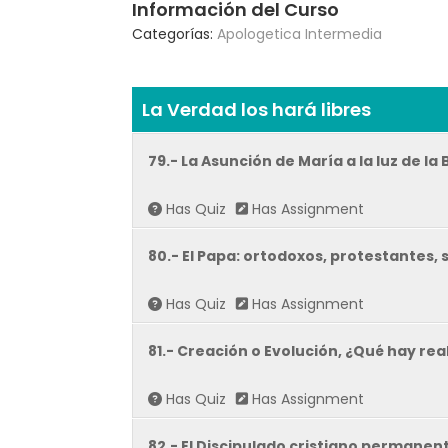
Información del Curso
Categorías:
Apologetica Intermedia
La Verdad los hará libres
79.- La Asunción de María a la luz de la 
Has Quiz
Has Assignment
80.- El Papa: ortodoxos, protestantes, 
Has Quiz
Has Assignment
81.- Creación o Evolución, ¿Qué hay re
Has Quiz
Has Assignment
82.- El Discipulado cristiano permanent