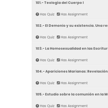
101.- Teología del Cuerpo I
Has Quiz
Has Assignment
102.- El Demonio y su existencia. Una r
Has Quiz
Has Assignment
103.- La Homosexualidad en las Escritur
Has Quiz
Has Assignment
104.- Apariciones Marianas: Revelación
Has Quiz
Has Assignment
105.- Estudio sobre la comunión en la Ma
Has Quiz
Has Assignment