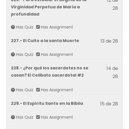
12 de
withi
12
Virginidad Perpetua de María a
28
secti
of
profundidad
Defie
28
tu
Has Quiz
Has Assignment
withi
Fe.
secti
Lesso
227.- El Culto a la santa Muerte
13 de 28
Defie
13
tu
Has Quiz
Has Assignment
of
Fe.
28
Lesso
228.- ¿Por qué los sacerdotes no se
14 de
withi
14
casan? El Celibato sacerdotal #2
28
secti
of
Defie
28
Has Quiz
Has Assignment
tu
withi
Fe.
Lesso
229.- El Espíritu Santo en la Biblia
15 de 28
secti
15
Defie
Has Quiz
Has Assignment
of
tu
28
Fe.