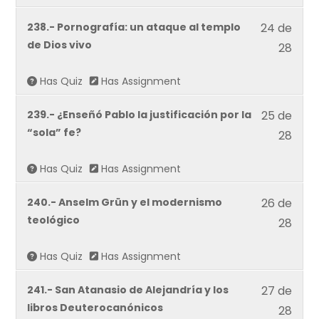
withi
Lesso
238.- Pornografía: un ataque al templo
24 de
secti
24
de Dios vivo
Defie
28
of
tu
28
Has Quiz
Has Assignment
Fe.
withi
Lesso
239.- ¿Enseñó Pablo la justificación por la
25 de
secti
25
“sola” fe?
Defie
28
of
tu
28
Has Quiz
Has Assignment
Fe.
withi
Lesso
240.- Anselm Grün y el modernismo
26 de
secti
26
teológico
Defie
28
of
tu
28
Has Quiz
Has Assignment
Fe.
withi
Lesso
241.- San Atanasio de Alejandría y los
27 de
secti
27
libros Deuterocanónicos
Defie
28