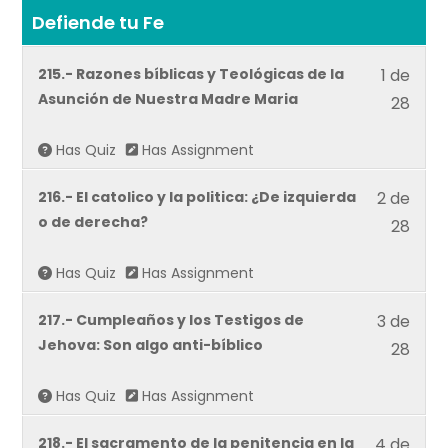
Defiende tu Fe
Lesso
215.- Razones bíblicas y Teológicas de la
1 de
1
Asunción de Nuestra Madre Maria
28
of
28
Has Quiz
Has Assignment
withi
Lesso
216.- El catolico y la politica: ¿De izquierda
2 de
secti
2
o de derecha?
Defie
28
of
tu
28
Has Quiz
Has Assignment
Fe.
withi
Lesso
217.- Cumpleaños y los Testigos de
3 de
secti
3
Jehova: Son algo anti-bíblico
Defie
28
of
tu
28
Has Quiz
Has Assignment
Fe.
withi
Lesso
218.- El sacramento de la penitencia en la
4 de
secti