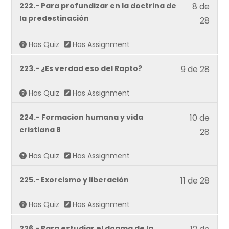
Lesso
222.- Para profundizar en la doctrina de
8 de
secti
8
la predestinación
Defie
28
of
tu
28
Has Quiz
Has Assignment
Fe.
withi
Lesso
223.- ¿Es verdad eso del Rapto?
9 de 28
secti
9
Defie
Has Quiz
Has Assignment
of
tu
28
Fe.
Lesso
224.- Formacion humana y vida
10 de
withi
10
cristiana 8
28
secti
of
Defie
28
Has Quiz
Has Assignment
tu
withi
Fe.
Lesso
225.- Exorcismo y liberación
11 de 28
secti
11
Defie
Has Quiz
Has Assignment
of
tu
28
Fe.
Lesso
226.- Para estudiar el dogma de la