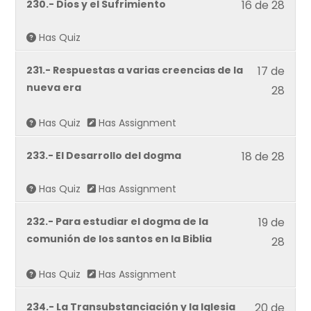
Lesso
230.- Dios y el Sufrimiento
16 de 28
withi
16
secti
Has Quiz
of
Defie
28
tu
Lesso
231.- Respuestas a varias creencias de la
17 de
withi
Fe.
17
nueva era
28
secti
of
Defie
28
Has Quiz
Has Assignment
tu
withi
Fe.
Lesso
233.- El Desarrollo del dogma
18 de 28
secti
18
Defie
Has Quiz
Has Assignment
of
tu
28
Fe.
Lesso
232.- Para estudiar el dogma de la
19 de
withi
19
comunión de los santos en la Biblia
28
secti
of
Defie
28
Has Quiz
Has Assignment
tu
withi
Fe.
Lesso
234.- La Transubstanciación y la Iglesia
20 de
secti