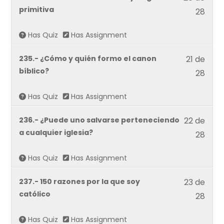
20
primitiva
Defie
28
of
tu
28
Has Quiz
Has Assignment
Fe.
withi
Lesso
235.- ¿Cómo y quién formo el canon
21 de
secti
21
bíblico?
Defie
28
of
tu
28
Has Quiz
Has Assignment
Fe.
withi
Lesso
236.- ¿Puede uno salvarse perteneciendo
22 de
secti
22
a cualquier iglesia?
Defie
28
of
tu
28
Has Quiz
Has Assignment
Fe.
withi
Lesso
237.- 150 razones por la que soy
23 de
secti
23
católico
Defie
28
of
tu
28
Has Quiz
Has Assignment
Fe.