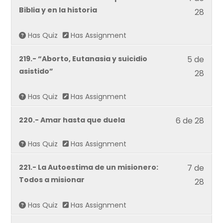
4
Biblia y en la historia
Defie
28
of
tu
28
Has Quiz
Has Assignment
Fe.
withi
Lesso
219.- “Aborto, Eutanasia y suicidio
5 de
secti
5
asistido”
Defie
28
of
tu
28
Has Quiz
Has Assignment
Fe.
withi
Lesso
220.- Amar hasta que duela
6 de 28
secti
6
Defie
Has Quiz
Has Assignment
of
tu
28
Fe.
Lesso
221.- La Autoestima de un misionero:
7 de
withi
7
Todos a misionar
28
secti
of
Defie
28
Has Quiz
Has Assignment
tu
withi
Fe.