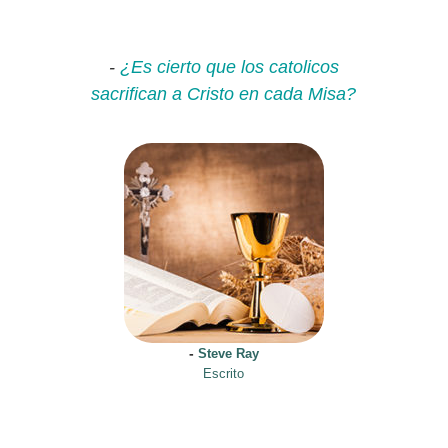
rto que los catolicos
La
-
¿Es
-
a Cristo en cada Misa?
Confesión:
sacrif
¿Con Dios
o con el
sacerdote?
-
Steve Ray
Escrito
-
Steve Ray