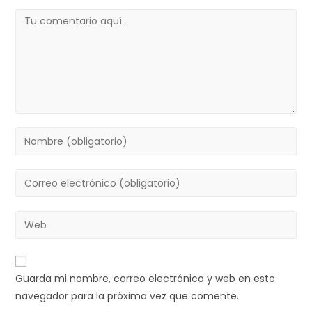
Añadi
acce
secci
conte
Comentario
una
a
del
nuev
los
curso
secci
conte
del
curso
Introduce
tu
nombre
Introduce
o
tu
nombre
dirección
Introduce
de
de
la
usuario
correo
URL
para
electrónico
de
comentar
Guarda mi nombre, correo electrónico y web en este
para
tu
navegador para la próxima vez que comente.
comentar
web