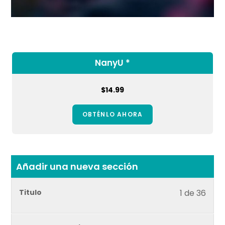
NanyU *
$
14.99
OBTÉNLO AHORA
Añadir una nueva sección
Lesso
Debe
Titulo
1 de 36
1
inscri
of
en