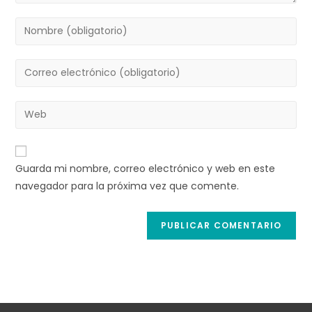
Introduce
tu
nombre
Introduce
o
tu
nombre
dirección
Introduce
de
de
la
usuario
correo
URL
para
electrónico
de
comentar
Guarda mi nombre, correo electrónico y web en este
para
tu
navegador para la próxima vez que comente.
comentar
web
(opcional)