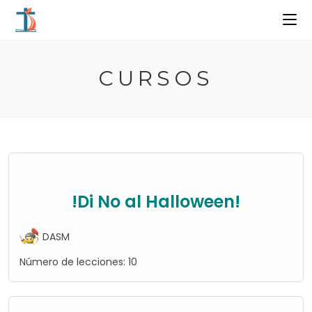
Ir
al
contenido
CURSOS
!Di No al Halloween!
DASM
Número de lecciones:
10