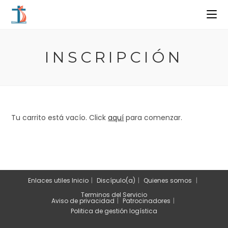
Ir
al
contenido
INSCRIPCIÓN
Tu carrito está vacío. Click
aquí
para comenzar.
Enlaces utiles
Inicio
Discípulo(a)
Quienes somos
Terminos del Servicio
Aviso de privacidad
Patrocinadores
Politica de gestión logística