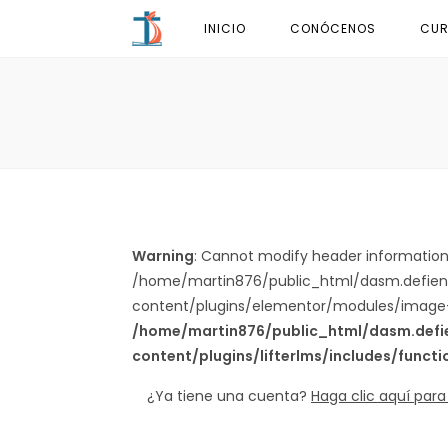
Ir
INICIO
CONÓCENOS
CUR
al
contenido
Warning
: Cannot modify header information 
/home/martin876/public_html/dasm.defie
content/plugins/elementor/modules/image-
/home/martin876/public_html/dasm.def
content/plugins/lifterlms/includes/funct
¿Ya tiene una cuenta?
Haga clic aquí para 