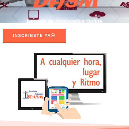
DASM
Escuela de Apologetica Online
INSCRIBETE YA