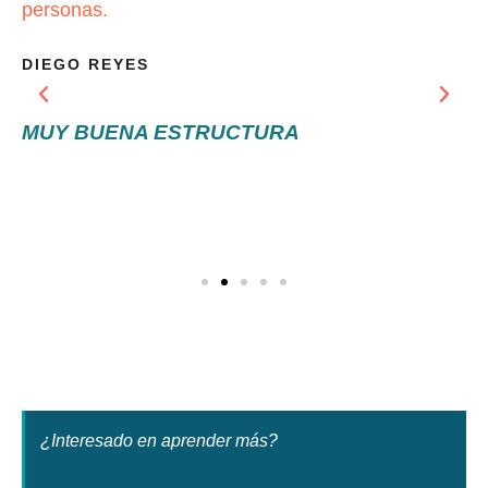
ersonas.
desee
IEGO REYES
CARO
UY BUENA ESTRUCTURA
EXC
¿Interesado en aprender más?